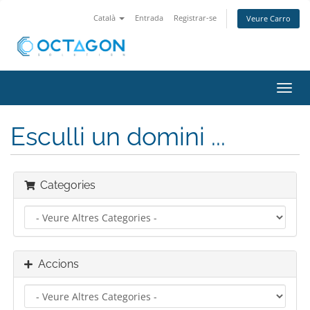
Català
Entrada
Registrar-se
Veure Carro
Canv
la
nave
Esculli un domini ...
Categories
Accions