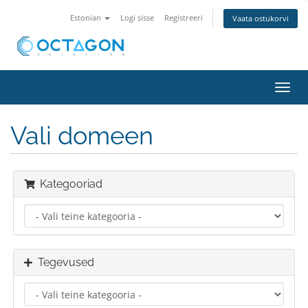
Estonian
Logi sisse
Registreeri
Vaata ostukorvi
Lülit
navig
Vali domeen
Kategooriad
Tegevused