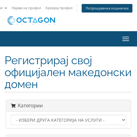
an
Најава на профил
Креирај профил
Потрошувачка кошничка
Вклу
ја
нави
Регистрирај свој
официјален македонски
домен
Категории