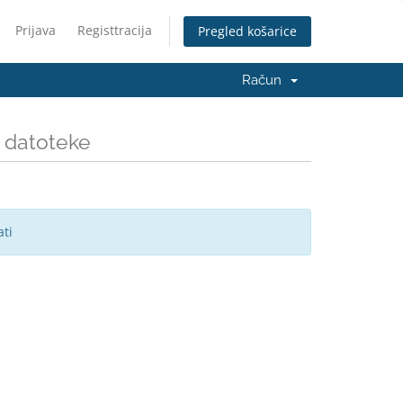
Prijava
Registtracija
Pregled košarice
Račun
e datoteke
ti