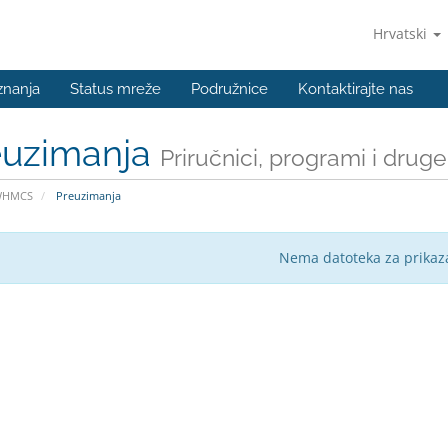
Hrvatski
znanja
Status mreže
Podružnice
Kontaktirajte nas
euzimanja
Priručnici, programi i drug
WHMCS
Preuzimanja
Nema datoteka za prikaza