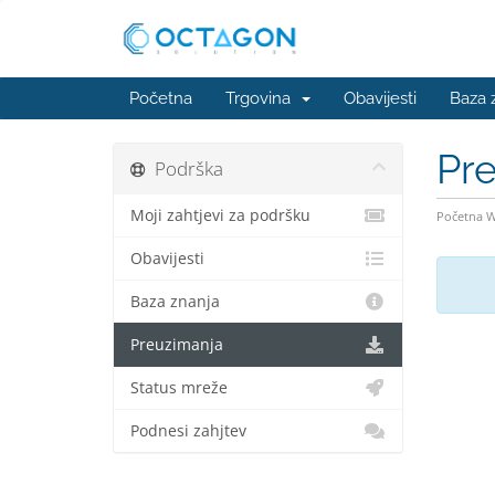
Početna
Trgovina
Obavijesti
Baza 
Pr
Podrška
Moji zahtjevi za podršku
Početna 
Obavijesti
Baza znanja
Preuzimanja
Status mreže
Podnesi zahjtev