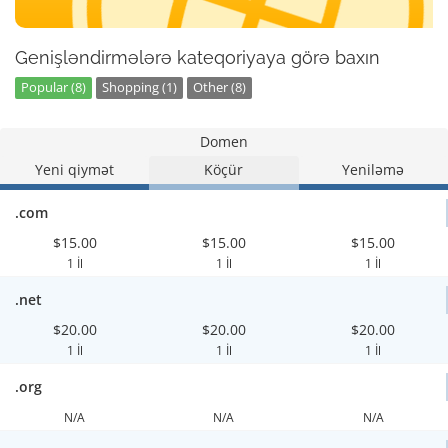
Genişləndirmələrə kateqoriyaya görə baxın
Popular (8)
Shopping (1)
Other (8)
Domen
Yeni qiymət
Köçür
Yeniləmə
.com
$15.00
$15.00
$15.00
1 İl
1 İl
1 İl
.net
$20.00
$20.00
$20.00
1 İl
1 İl
1 İl
.org
N/A
N/A
N/A