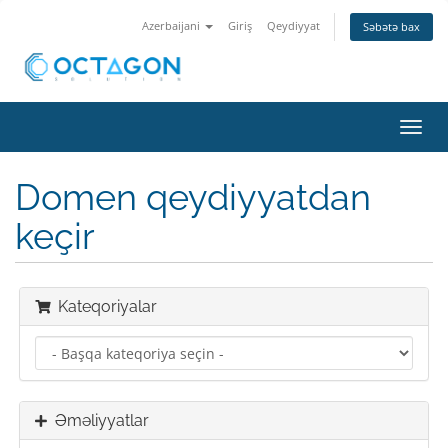
Azerbaijani
Giriş
Qeydiyyat
Səbətə bax
Naviq
keçid
Domen qeydiyyatdan
keçir
Kateqoriyalar
Əməliyyatlar