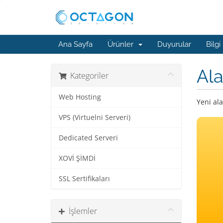
Ana Sayfa
Ürünler
Duyurular
Bilgi
Ala
Kategoriler
Web Hosting
Yeni ala
VPS (Virtuelni Serveri)
Dedicated Serveri
XOVİ ŞİMDİ
SSL Sertifikaları
İşlemler