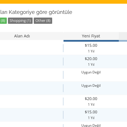
ları Kategoriye göre görüntüle
(8)
Shopping (1)
Other (8)
Alan Adı
Yeni Fiyat
$15.00
1 Yıl
$20.00
1 Yıl
Uygun Değil
Uygun Değil
$20.00
1 Yıl
$15.00
1 Yıl
Uygun Değil