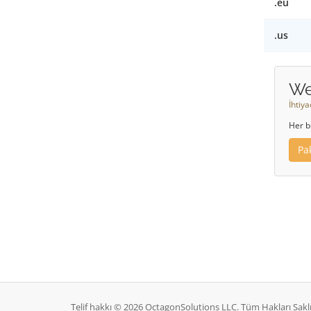
.eu
.us
We
İhtiy
Her b
Pa
Telif hakkı © 2026 OctagonSolutions LLC. Tüm Hakları Saklı