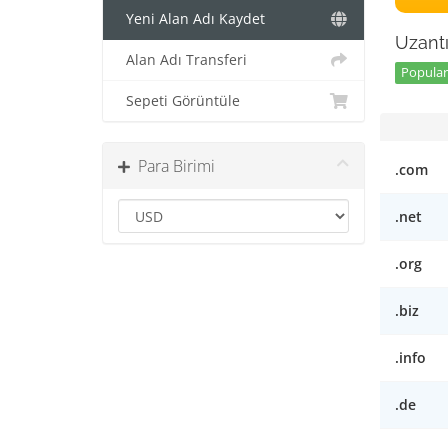
Yeni Alan Adı Kaydet
Uzantı
Alan Adı Transferi
Popular 
Sepeti Görüntüle
Para Birimi
.com
.net
.org
.biz
.info
.de