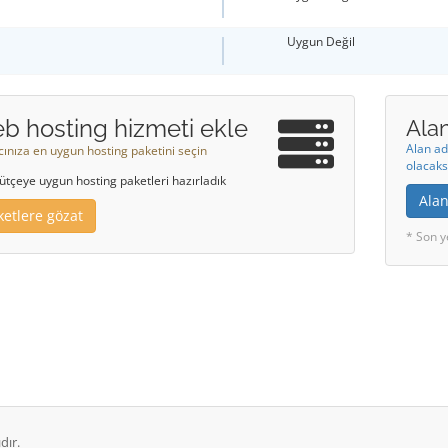
Uygun Değil
b hosting hizmeti ekle
Alan
Alan ad
acınıza en uygun hosting paketini seçin
olacaks
ütçeye uygun hosting paketleri hazırladık
Alan
ketlere gözat
* Son y
dır.