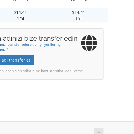
$14.41
$14.41
1 Yıl
1 Yıl
 adınızı bize transfer edin
ınızı transfer ederek bir yıl yenilemiş
ınız!*
 adı transfer et
enilenen alan adlarını ve bazı uzantıları dahil etme