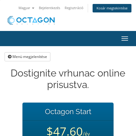
Magyar
Bejelentkezés
Regisztráció
Kosár megtekintése
Váltá
a
navig
Menü megjelenítése
Dostignite vrhunac online
prisustva.
Octagon Start
$47.60
/év