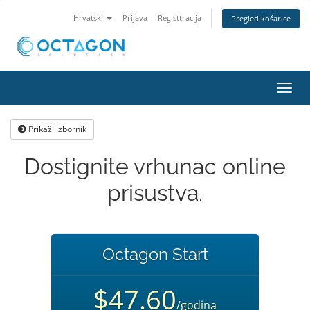
Hrvatski
Prijava
Registtracija
Pregled košarice
Preba
navig
Prikaži izbornik
Dostignite vrhunac online
prisustva.
Octagon Start
$47.60
/godina